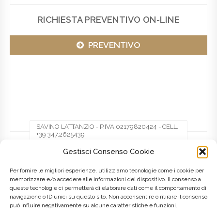
RICHIESTA PREVENTIVO ON-LINE
PREVENTIVO
SAVINO LATTANZIO - P.IVA 02179820424 - CELL.
+39 347.2625439
Gestisci Consenso Cookie
Facebook
Twitter
Pinterest
Per fornire le migliori esperienze, utilizziamo tecnologie come i cookie per
memorizzare e/o accedere alle informazioni del dispositivo. Il consenso a
queste tecnologie ci permetterà di elaborare dati come il comportamento di
LinkedIn
navigazione o ID unici su questo sito. Non acconsentire o ritirare il consenso
può influire negativamente su alcune caratteristiche e funzioni.
Posted on
8 Maggio 2016
by
admin
in
Marche