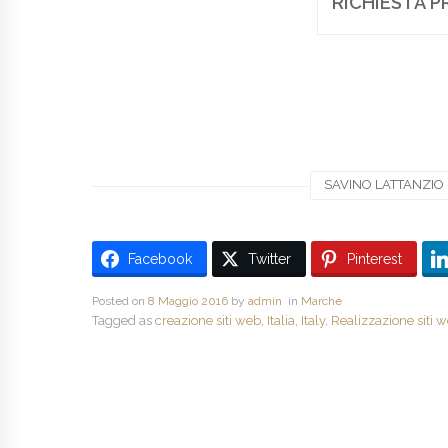
RICHIESTA P
SAVINO LATTANZIO -
Facebook
Twitter
Pinterest
Posted on
8 Maggio 2016
by
admin
in
Marche
Tagged as
creazione siti web
,
Italia
,
Italy
,
Realizzazione siti 