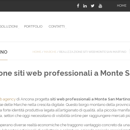
HOME
SOLUZIONI
PORTFOLIO
CONTATTI
INO
HOME
/
MARCHE
/
REALIZZAZIONE SITI WEB MONTE SAN MARTINO
one siti web professionali a Monte 
b agency
di Ancona progetta
siti web professionali a Monte San Martin
e delle Marche nella crescita digitale. Questo borgo montano della provinci
orte identità produttiva legata all’artigianato di qualità, alla piccola manifa
ca, settori che oggi necessitano di visibilità online per raggiungere mercati p
operano diverse realtà economiche che traggono vantaggio concreto da una