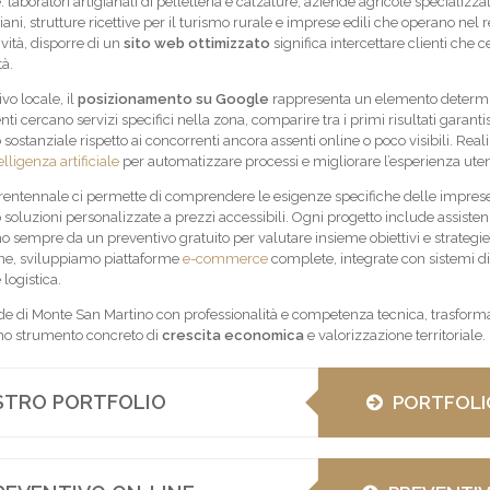
laboratori artigianali di pelletteria e calzature, aziende agricole specializzat
iani, strutture ricettive per il turismo rurale e imprese edili che operano nel
ività, disporre di un
sito web ottimizzato
significa intercettare clienti che 
tà.
vo locale, il
posizionamento su Google
rappresenta un elemento determi
ti cercano servizi specifici nella zona, comparire tra i primi risultati garant
sostanziale rispetto ai concorrenti ancora assenti online o poco visibili. Rea
elligenza artificiale
per automatizzare processi e migliorare l’esperienza uten
trentennale ci permette di comprendere le esigenze specifiche delle impres
soluzioni personalizzate a prezzi accessibili. Ogni progetto include assiste
o sempre da un preventivo gratuito per valutare insieme obiettivi e strategie
ne, sviluppiamo piattaforme
e-commerce
complete, integrate con sistemi di
logistica.
de di Monte San Martino con professionalità e competenza tecnica, trasform
uno strumento concreto di
crescita economica
e valorizzazione territoriale.
OSTRO PORTFOLIO
PORTFOLI