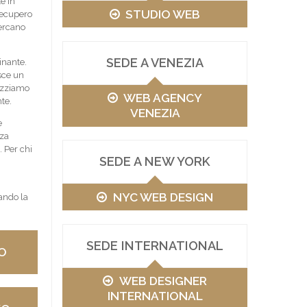
e in
STUDIO WEB
 recupero
cercano
SEDE A VENEZIA
nante.
isce un
lizziamo
WEB AGENCY
te.
VENEZIA
e
nza
. Per chi
SEDE A NEW YORK
NYC WEB DESIGN
ando la
SEDE INTERNATIONAL
O
WEB DESIGNER
INTERNATIONAL