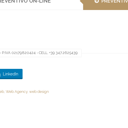
REVENTIVO ON-LINE
PREVENTI
 P.IVA 02179820424 - CELL. +39 347.2625439
LinkedIn
web
,
Web Agency
,
web design