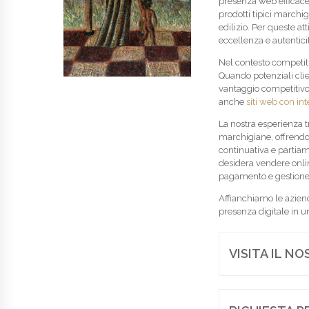
presenza web efficace: 
prodotti tipici marchig
edilizio. Per queste att
eccellenza e autentici
Nel contesto competiti
Quando potenziali clien
vantaggio competitivo 
anche
siti web con int
La nostra esperienza 
marchigiane, offrendo 
continuativa e partiam
desidera vendere onli
pagamento e gestione 
Affianchiamo le azien
presenza digitale in 
VISITA IL N